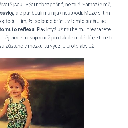
životě jsou i věci nebezpečné, nemilé. Samozřejmě,
suvky,
ale pár boulí mu nijak neuškodí. Může si tím
opředu. Tím, že se bude bránit v tomto směru se
 tomuto reflexu.
Pak když už mu helmu přestanete
 něj více stresující než pro takhle malé dítě, které to
ti zůstane v mozku, tu využije proto aby už