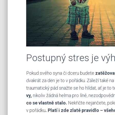
Postupný stres je vý
Pokud svého syna či dceru budete
zatěžova
dvakrát za den je to v pořádku. Záleží také na 
traumatický pád snažte se ho hlídat, ať je to 
vy,
nikoliv žádná helma pro líné, nezodpověd
co se vlastně stalo.
Nekřičte nejančete, pok
v pořádku
. Platí i zde zlaté pravidlo – všeh