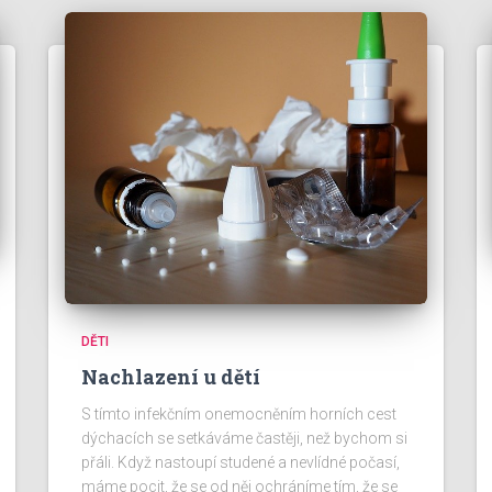
DĚTI
Nachlazení u dětí
S tímto infekčním onemocněním horních cest
dýchacích se setkáváme častěji, než bychom si
přáli. Když nastoupí studené a nevlídné počasí,
máme pocit, že se od něj ochráníme tím, že se