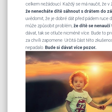
celkem nežádoucí. Každý se má naučit, že v 
že nenecháte dítě sáhnout s drátem do zá
uvědomit, že je dobré dát před pádem ruce d
může způsobit problém,
že dítě se nenaučí
dávat, tak se otluče nicméně více. Bude to pro
za chvíli zapomene. Určitá část této zkušenos
nepadalo.
Bude si dávat více pozor.