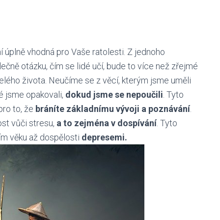
í úplně vhodná pro Vaše ratolesti. Z jednoho
ečně otázku, čím se lidé učí, bude to více než zřejmé
elého života. Neučíme se z věcí, kterým jsme uměli
é jsme opakovali,
dokud jsme se nepoučili
. Tyto
ro to, že
bráníte základnímu vývoji a poznávání
.
st vůči stresu,
a to zejména v dospívání
. Tyto
ním věku až dospělosti
depresemi.