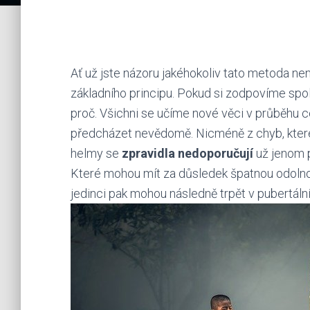
Ať už jste názoru jakéhokoliv tato metoda nen
základního principu. Pokud si zodpovíme spol
proč. Všichni se učíme nové věci v průběhu c
předcházet nevědomě. Nicméně z chyb, kter
helmy se
zpravidla nedoporučují
už jenom p
Které mohou mít za důsledek špatnou odolno
jedinci pak mohou následně trpět v pubertál