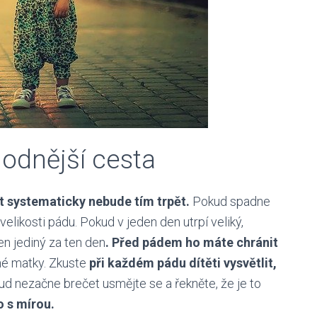
hodnější cesta
t systematicky nebude tím trpět.
Pokud spadne
velikosti pádu. Pokud v jeden den utrpí veliký,
ten jediný za ten den
. Před pádem ho máte chránit
né matky. Zkuste
při každém pádu dítěti vysvětlit,
ud nezačne brečet usmějte se a řekněte, že je to
o s mírou.