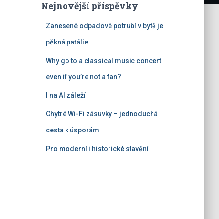
Nejnovější příspěvky
Zanesené odpadové potrubí v bytě je
pěkná patálie
Why go to a classical music concert
even if you’re not a fan?
I na AI záleží
Chytré Wi-Fi zásuvky – jednoduchá
cesta k úsporám
Pro moderní i historické stavění