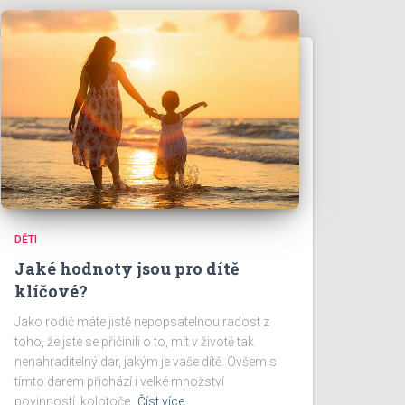
DĚTI
Jaké hodnoty jsou pro dítě
klíčové?
Jako rodič máte jistě nepopsatelnou radost z
toho, že jste se přičinili o to, mít v životě tak
nenahraditelný dar, jakým je vaše dítě. Ovšem s
tímto darem přichází i velké množství
povinností, kolotoče,
Číst více…