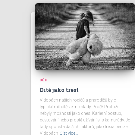
DĚTI
Dítě jako trest
V dobách našich rodičů a prarodičů bylo
typické mít dítě velmi mladý. Proč? Protože
nebyly možnosti jako dnes. Karierní postup,
cestování nebo prostě užívání si s kamarády. Je
tady spousta dalších faktorů, jako třeba peníze.
V dobách
Číst více…