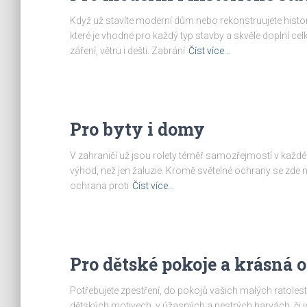
Když už stavíte moderní dům nebo rekonstruujete histori
které je vhodné pro každý typ stavby a skvěle doplní c
záření, větru i dešti. Zabrání
Číst více…
Pro byty i domy
V zahraničí už jsou rolety téměř samozřejmostí v každém
výhod, než jen žaluzie. Kromě světelné ochrany se zde nab
ochrana proti
Číst více…
Pro dětské pokoje a krásná 
Potřebujete zpestření, do pokojů vašich malých ratolest
dětských motivech, v úžasných a pestrých barvách, či jej