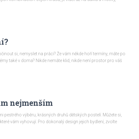
ní?
činout si, nemyslet na práci? Že vám někde hoří termíny, máte po
lémy také v doma? Nikde nemáte klid, nikde není prostor pro váš
šim nejmenším
lmi pestrého výběru, krásných druhů dětských postelí. Můžete si,
, které vám vyhovují. Pro dokonalý design jejich bydlení, zvolte