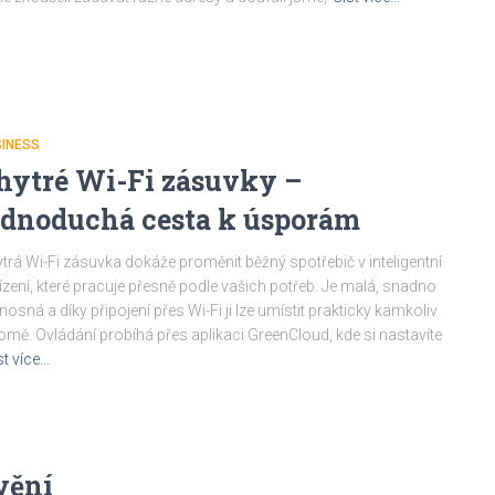
SINESS
hytré Wi-Fi zásuvky –
ednoduchá cesta k úsporám
trá Wi-Fi zásuvka dokáže proměnit běžný spotřebič v inteligentní
ízení, které pracuje přesně podle vašich potřeb. Je malá, snadno
nosná a díky připojení přes Wi-Fi ji lze umístit prakticky kamkoliv
omě. Ovládání probíhá přes aplikaci GreenCloud, kde si nastavíte
st více…
vění