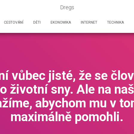
Dregs
CESTOVÁNÍ
DĚTI
EKONOMIKA
INTERNET
TECHNIKA
í vůbec jisté, že se člo
o životní sny. Ale na n
ažíme, abychom mu v to
maximálně pomohli.