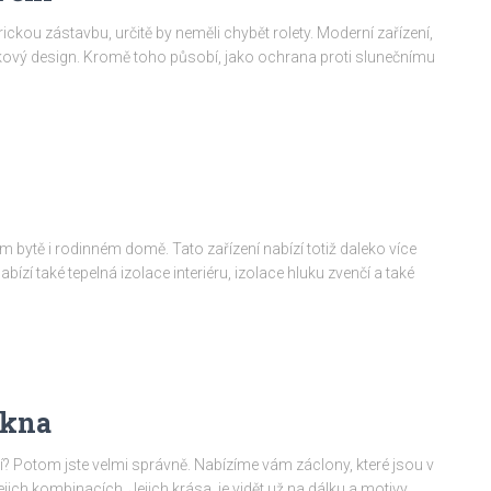
ckou zástavbu, určitě by neměli chybět rolety. Moderní zařízení,
elkový design. Kromě toho působí, jako ochrana proti slunečnímu
 bytě i rodinném domě. Tato zařízení nabízí totiž daleko více
ízí také tepelná izolace interiéru, izolace hluku zvenčí a také
okna
í? Potom jste velmi správně. Nabízíme vám záclony, které jsou v
ich kombinacích. Jejich krása, je vidět už na dálku a motivy,