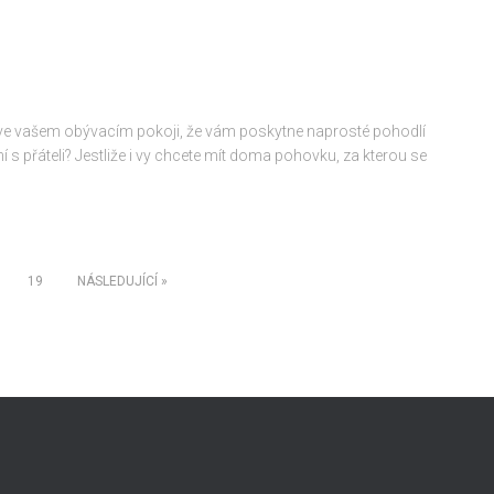
ve vašem obývacím pokoji, že vám poskytne naprosté pohodlí
ní s přáteli? Jestliže i vy chcete mít doma pohovku, za kterou se
19
NÁSLEDUJÍCÍ