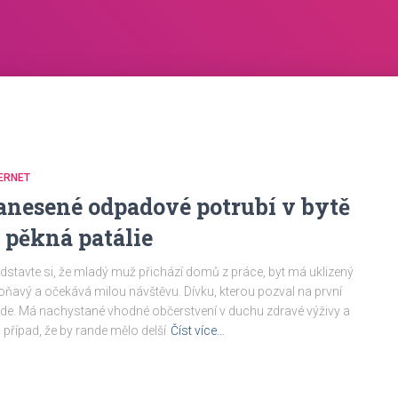
ERNET
anesené odpadové potrubí v bytě
e pěkná patálie
dstavte si, že mladý muž přichází domů z práce, byt má uklizený
oňavý a očekává milou návštěvu. Dívku, kterou pozval na první
de. Má nachystané vhodné občerstvení v duchu zdravé výživy a
 případ, že by rande mělo delší
Číst více…