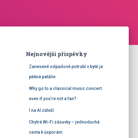
Nejnovější příspěvky
Zanesené odpadové potrubí v bytě je
pěkná patálie
Why go to a classical music concert
even if you’re not a fan?
I na AI záleží
Chytré Wi-Fi zásuvky – jednoduchá
cesta k úsporám