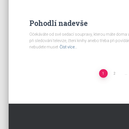
Pohodlí nadevše
Očekáváte od své sedací soupravy, kterou máte doma 
při sledování televize, čtení knihy anebo třeba při povídá
nebudete muset
Číst více…
Stránkování
1
2
…
příspěvků