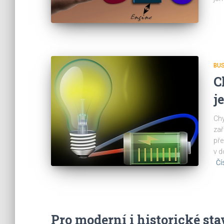
BU
C
j
Chy
zař
pře
v d
Čí
Pro moderní i historické sta