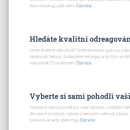
které obsahují, jistě velmi
Číst více…
Hledáte kvalitní odreagová
Umíte kvalitně odpočívat? Umíte skutečně vypnout, odpo
splatnosti faktury, dodavatelé nefungují a do toho prob
odpočinek? Dovolte nám
Číst více…
Vyberte si sami pohodlí va
Vyberte si sami pohodlí pro vaše ratolesti, z našeho ve
dle vašich prostorů, vybírat z takových velikostí a tvarů
barevné varianty, které mají
Číst více…