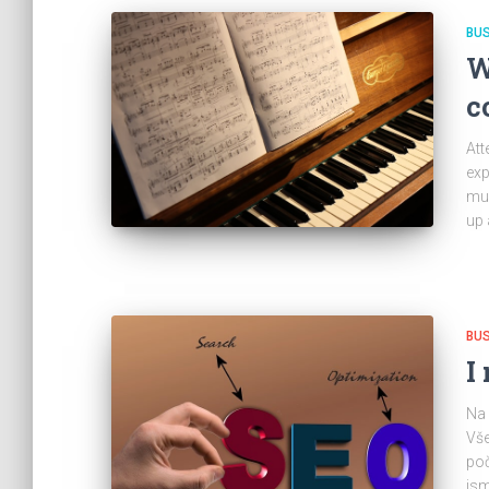
BU
W
c
Att
exp
mus
up 
BU
I
Na 
Vše
poč
jsm