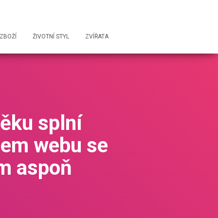
ZBOŽÍ
ŽIVOTNÍ STYL
ZVÍŘATA
věku splní
ašem webu se
m aspoň