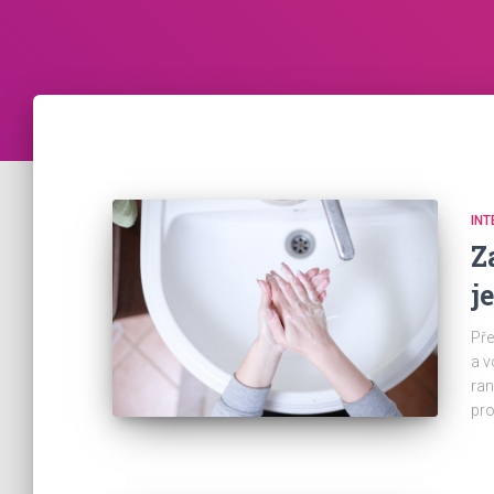
INT
Z
j
Pře
a v
ran
pro