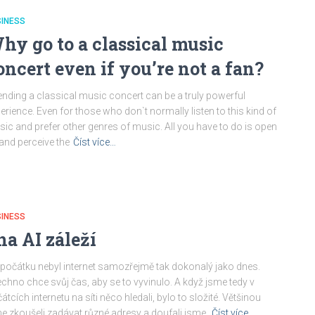
SINESS
hy go to a classical music
oncert even if you’re not a fan?
ending a classical music concert can be a truly powerful
erience. Even for those who don`t normally listen to this kind of
ic and prefer other genres of music. All you have to do is open
and perceive the
Číst více…
SINESS
 na AI záleží
počátku nebyl internet samozřejmě tak dokonalý jako dnes.
chno chce svůj čas, aby se to vyvinulo. A když jsme tedy v
átcích internetu na síti něco hledali, bylo to složité. Většinou
e zkoušeli zadávat různé adresy a doufali jsme,
Číst více…