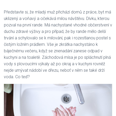
Představte si, že mladý muž přichází domů z práce, byt má
uklizený a voňavý a očekává milou návštěvu. Dívku, kterou
pozval na první rande. Má nachystané vhodné občerstvení v
duchu zdravé výživy a pro případ, že by rande mělo delší
trvání a schylovalo se k milování, pak i rozestlanou postel s
čistým ložním prádlem. Vše je zkrátka nachystáno k
báječnému večeru, když se znenadání zanese odpad v
kuchyni a na toaletě. Záchodová mísa je po spláchnutí plná
vody s plovoucími výkaly až po okraj a v kuchyni rovněž
nejde umývat nádobí ve dřezu, neboť v něm se také drží
voda. Co teď?