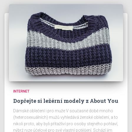
INTERNET
Dopřejte si ležérní modely z About You
Dámské oblečení i pro muže V současné době mnoho
(heterosexuálních) mužů vyhledává ženské oblečení, a to
nikoli proto, aby byli přitažliví pro osoby stejného pohlaví,
nýbrž ryze účelově pro své vlastní potěšení. Schází jim