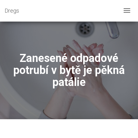
Dregs
P
Ř
E
P
N
O
U
Zanesené odpadové
T
N
potrubí v bytě je pěkná
A
V
patálie
I
G
A
C
I