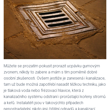
Můžete se prozatím pokusit prorazit ucpávku gumovým
zvonem, někdy to zabere a mám s tím poměrně dobré
osobní zkušenosti. Ovšem jestliže je zanesená i kanalizace,
tam už bude možná zapotřebí nasadit těžkou techniku, jako
je tlaková voda nebo frézovací hlavice, která z
kanalizačního systému odstraní i prorůstající kořeny stromů
a keřů. Instalatéři jsou v takovýchto případech
nepostradatelní, nikdo jiný čištění odpadů a kanalizací