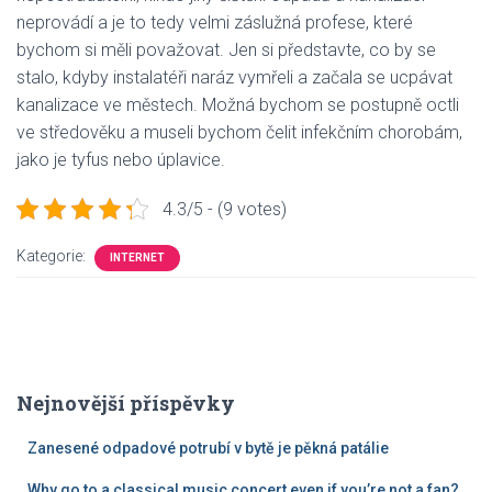
neprovádí a je to tedy velmi záslužná profese, které
bychom si měli považovat. Jen si představte, co by se
stalo, kdyby instalatéři naráz vymřeli a začala se ucpávat
kanalizace ve městech. Možná bychom se postupně octli
ve středověku a museli bychom čelit infekčním chorobám,
jako je tyfus nebo úplavice.
4.3/5 - (9 votes)
Kategorie:
INTERNET
Nejnovější příspěvky
Zanesené odpadové potrubí v bytě je pěkná patálie
Why go to a classical music concert even if you’re not a fan?