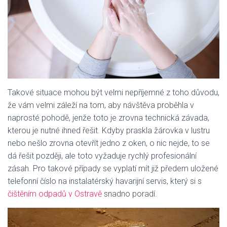
Takové situace mohou být velmi nepříjemné z toho důvodu,
že vám velmi záleží na tom, aby návštěva proběhla v
naprosté pohodě, jenže toto je zrovna technická závada,
kterou je nutné ihned řešit. Kdyby praskla žárovka v lustru
nebo nešlo zrovna otevřít jedno z oken, o nic nejde, to se
dá řešit později, ale toto vyžaduje rychlý profesionální
zásah. Pro takové případy se vyplatí mít již předem uložené
telefonní číslo na instalatérský havarijní servis, který si s
čištěním odpadů v Ostravě
snadno poradí.