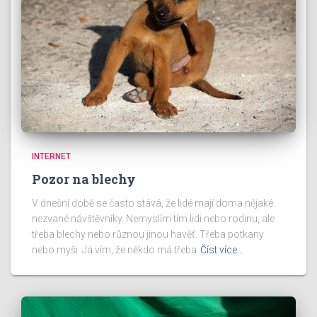
INTERNET
Pozor na blechy
V dnešní době se často stává, že lidé mají doma nějaké
nezvané návštěvníky. Nemyslím tím lidi nebo rodinu, ale
třeba blechy nebo různou jinou havěť. Třeba potkany
nebo myši. Já vím, že někdo má třeba
Číst více…