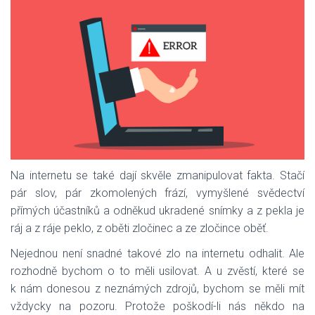
Na internetu se také dají skvěle zmanipulovat fakta. Stačí
pár slov, pár zkomolených frází, vymyšlené svědectví
přímých účastníků a odněkud ukradené snímky a z pekla je
ráj a z ráje peklo, z oběti zločinec a ze zločince oběť.
Nejednou není snadné takové zlo na internetu odhalit. Ale
rozhodně bychom o to měli usilovat. A u zvěstí, které se
k nám donesou z neznámých zdrojů, bychom se měli mít
vždycky na pozoru. Protože poškodí-li nás někdo na