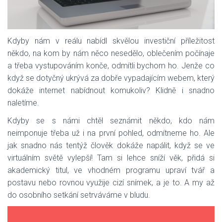
Kdyby nám v reálu nabídl skvělou investiční příležitost
někdo, na kom by nám něco nesedělo, oblečením počínaje
a třeba vystupováním konče, odmítli bychom ho. Jenže co
když se dotyčný ukrývá za dobře vypadajícím webem, který
dokáže internet nabídnout komukoliv? Klidně i snadno
naletíme.
Kdyby se s námi chtěl seznámit někdo, kdo nám
neimponuje třeba už i na první pohled, odmítneme ho. Ale
jak snadno nás tentýž člověk dokáže napálit, když se ve
virtuálním světě vylepší! Tam si lehce sníží věk, přidá si
akademický titul, ve vhodném programu upraví tvář a
postavu nebo rovnou využije cizí snímek, a je to. A my až
do osobního setkání setrváváme v bludu.