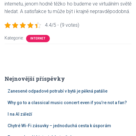
internetu, jenom hodně těžko ho budeme ve virtuálním světě
hledat. A satisfakce tu může být i krajně nepravděpodobná.
4.4/5 - (9 votes)
Kategorie:
INTERNET
Nejnovější příspěvky
Zanesené odpadové potrubí v bytě je pěkná patálie
Why go to a classical music concert even if you’re not a fan?
I na AI záleží
Chytré Wi-Fi zásuvky – jednoduchá cesta k úsporám