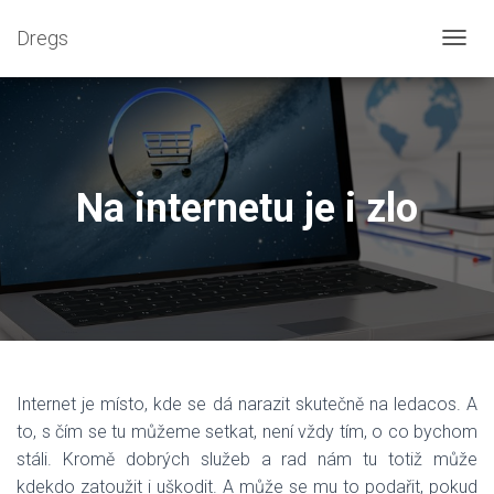
Dregs
P
Ř
E
P
N
O
U
Na internetu je i zlo
T
N
A
V
I
G
A
C
I
Internet je místo, kde se dá narazit skutečně na ledacos. A
to, s čím se tu můžeme setkat, není vždy tím, o co bychom
stáli. Kromě dobrých služeb a rad nám tu totiž může
kdekdo zatoužit i uškodit. A může se mu to podařit, pokud