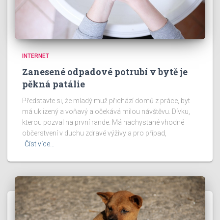
INTERNET
Zanesené odpadové potrubí v bytě je
pěkná patálie
Představte si, že mladý muž přichází domů z práce, byt
má uklizený a voňavý a očekává milou návštěvu. Dívku,
kterou pozval na první rande. Má nachystané vhodné
občerstvení v duchu zdravé výživy a pro případ,
Číst více…