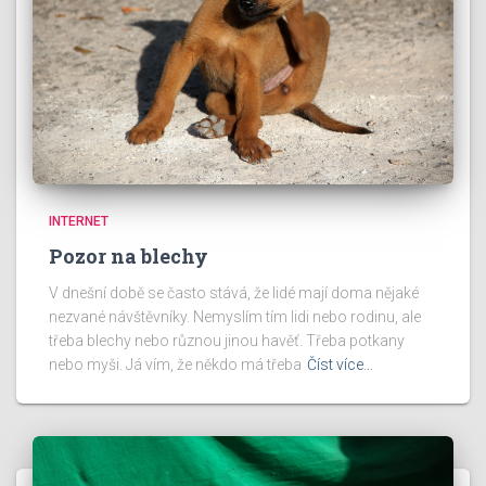
INTERNET
Pozor na blechy
V dnešní době se často stává, že lidé mají doma nějaké
nezvané návštěvníky. Nemyslím tím lidi nebo rodinu, ale
třeba blechy nebo různou jinou havěť. Třeba potkany
nebo myši. Já vím, že někdo má třeba
Číst více…