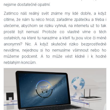
nejsme dostatečně opatrní.
Zatímco náš reálný svět známe my lidé dobře, a když
cítíme, že nám tu něco hrozí, zařadíme zpátečku a třeba i
utečeme, abychom se riziku vyhnuli, na internetu už to tak
prosté být nemusí. Protože co vlastně víme o těch
ostatních, na které tu narazíme a kteří tu jsou více či méně
anonymní? Nic. A když skutečné riziko bezprostředně
nevidíme, nejednou si ho nemusíme všimnout nebo ho
můžeme podcenit. A to může vést klidně i k hodně
neblahým koncům.