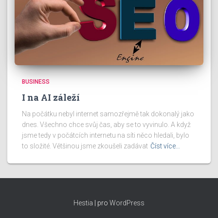
BUSINESS
I na AI záleží
Na počátku nebyl internet samozřejmě tak dokonalý jako
dnes. Všechno chce svůj čas, aby se to vyvinulo. A když
jsme tedy v počátcích internetu na síti něco hledali, bylo
to složité. Většinou jsme zkoušeli zadávat
Číst více…
Hestia
| pro
WordPress