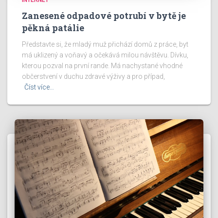
Zanesené odpadové potrubí v bytě je
pěkná patálie
Představte si, že mladý muž přichází domů z práce, byt
má uklizený a voňavý a očekává milou návštěvu. Dívku,
kterou pozval na první rande. Má nachystané vhodné
občerstvení v duchu zdravé výživy a pro případ,
Číst více…