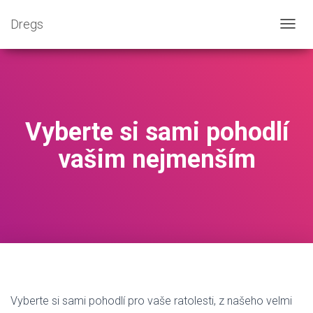
Dregs
P
Ř
E
P
N
O
U
Vyberte si sami pohodlí
T
N
vašim nejmenším
A
V
I
G
A
C
I
Vyberte si sami pohodlí pro vaše ratolesti, z našeho velmi