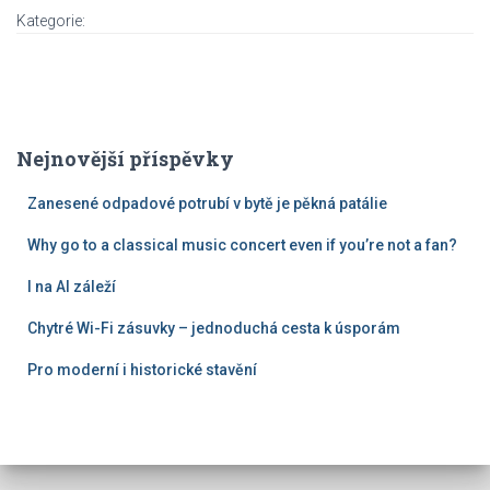
Kategorie:
Nejnovější příspěvky
Zanesené odpadové potrubí v bytě je pěkná patálie
Why go to a classical music concert even if you’re not a fan?
I na AI záleží
Chytré Wi-Fi zásuvky – jednoduchá cesta k úsporám
Pro moderní i historické stavění