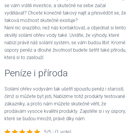
se vám vrátili investice, a skutečně na sebe začal
vydělávat? Chcete konečně takový najít a přesvědčit se, že
taková možnost skutečně existuje?
Není nic snazšího, než nás kontaktovat, a objednat si tento
skvělý
solární ohřev vody
také. Uvidíte, že výhody, které
nabízí právě náš solární systém, se vám budou líbit. Kromě
úspory peněz a dlouhé životnost budete šetřit také přírodu,
která si to zaslouží.
Peníze i příroda
Solární ohřev vodyvám tak ušetří spoustu peněz i starostí,
čímž si můžete být jisti, Nabízíme totiž produkty testované
zákazníky, a proto nám můžete skutečně věřit, že
prodávám vysoce kvalitní produkty. Zajistěte si i vy úspory,
které se budou množit, právě díky nám.
5/5 - (1 vote)