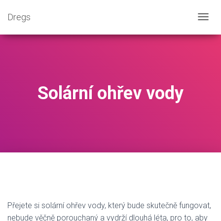
Dregs
P
Ř
E
P
N
O
U
Solární ohřev vody
T
N
A
V
I
G
A
C
I
Přejete si solární ohřev vody, který bude skutečně fungovat,
nebude věčně porouchaný a vydrží dlouhá léta, pro to, aby