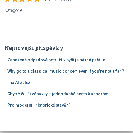
Kategorie:
Nejnovější příspěvky
Zanesené odpadové potrubí v bytě je pěkná patálie
Why go to a classical music concert even if you’re not a fan?
I na AI záleží
Chytré Wi-Fi zásuvky – jednoduchá cesta k úsporám
Pro moderní i historické stavění