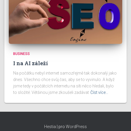
BUSINESS
I na AI záleží
Na počátku nebyl internet samozřejmě tak dokonalý jako
dnes. Všechno chce svůj čas, aby se to vyvinulo. A když
jsme tedy v počátcích internetu na síti něco hledali, bylo
to složité. Většinou jsme zkoušeli zadávat
Číst více…
Hestia
| pro
WordPress