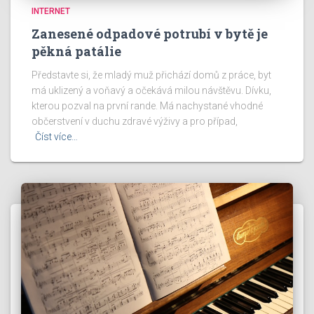
INTERNET
Zanesené odpadové potrubí v bytě je
pěkná patálie
Představte si, že mladý muž přichází domů z práce, byt
má uklizený a voňavý a očekává milou návštěvu. Dívku,
kterou pozval na první rande. Má nachystané vhodné
občerstvení v duchu zdravé výživy a pro případ,
Číst více…